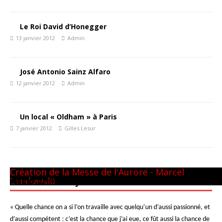
Le Roi David d’Honegger
13 janvier 2012
Admin
José Antonio Sainz Alfaro
12 janvier 2012
Admin
Un local « Oldham » à Paris
7 janvier 2012
Gilles Lesur
Panthéon - 22 mai 1981
CM GUILINI
Arthur & Daniel
à New-York
avec L. Naouri à Orange
A Tel-Aviv
Avec Michel Plasson
Dernier requiem à Turin
Concert inaugural - Te Deum de Berlioz
Avec Seiji Ozawa
Création de la Messe de l'Aurore - Marcel
Landowski
PIERRE BOULEZ – JUIN 2013
« Quelle chance on a si l’on travaille avec quelqu’un d’aussi passionné, et
d’aussi compétent : c’est la chance que j’ai eue, ce fût aussi la chance de