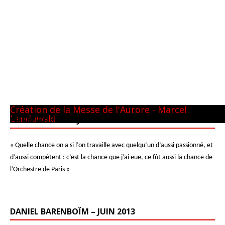
Panthéon - 22 mai 1981
CM GUILINI
Arthur & Daniel
à New-York
avec L. Naouri à Orange
A Tel-Aviv
Avec Michel Plasson
Dernier requiem à Turin
Concert inaugural - Te Deum de Berlioz
Avec Seiji Ozawa
Création de la Messe de l'Aurore - Marcel
Landowski
PIERRE BOULEZ – JUIN 2013
« Quelle chance on a si l’on travaille avec quelqu’un d’aussi passionné, et
d’aussi compétent : c’est la chance que j’ai eue, ce fût aussi la chance de
l’Orchestre de Paris »
DANIEL BARENBOÏM – JUIN 2013