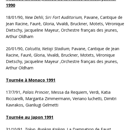
1990
18/01/90,
New Dehli, Siri Fort Auditorium,
Pavane, Cantique de
Jean Racine, Fauré, Gloria, Vivaldi, Bruckner, Motets, Véronique
Dietschy, Jacqueline Mayeur, Orchestre français des jeunes,
Arthur Oldham
20/01/90,
Calcutta, Netaji Stadium,
Pavane, Cantique de Jean
Racine, Fauré, Gloria, Vivaldi, Bruckner, Motets, Véronique
Dietschy, Jacqueline Mayeur ,Orchestre français des jeunes,
Arthur Oldham
Tournée à Monaco 1991
17/7/91,
Palais Princier,
Messa da Requiem, Verdi, Katia
Ricciarelli, Margarita Zimmermann, Veriano luchetti, Dimitri
Kavrakos, Gianliugi Gelmetti
Tournée au Japon 1991
31/10/91,
Tokyo, Bunkan Kaikan,
La Damnation de Faust,