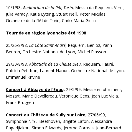
10/1/98,
Auditorium de la RAI, Turin,
Messa da Requiem, Verdi,
Julia Varady, Katia Lytting, Stuart Neill, Peter Mikulas,
Orchestre de la RAI de Turin, Carlo-Maria Giulini
Tournée en région lyonnaise été 1998
25/26/8/98,
La Côte Saint André,
Requiem, Berlioz, Yann
Beuron, Orchestre National de Lyon, Michel Plasson
29/30/8/98,
Abbatiale de La Chaise Dieu
, Requiem, Fauré,
Patricia Petitbon, Laurent Naouri, Orchestre National de Lyon,
Emmanuel Krivine
Concert à Abbaye de l’Epau,
29/5/99, Messe en ut mineur,
Mozart, Marie Devellereau, Véronique Gens, Jean Luc Viala,
Franz Brüggen
Concert au Château de Sully sur Loire,
27/06/99,
Symphonie N°9, Beethoven, Brigitte Lafon, Alessandra
Papadjiakou, Simon Edwards, Jérome Correas, Jean-Bernard