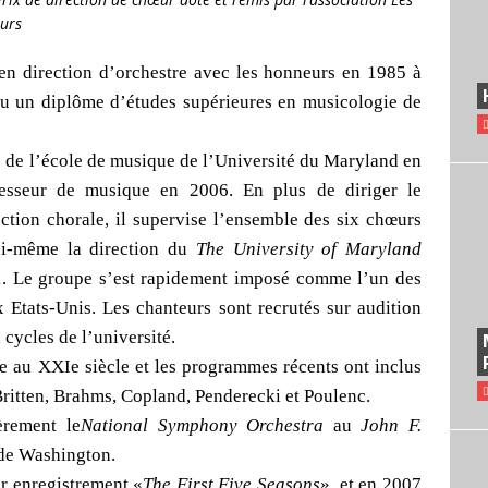
Tours
n direction d’orchestre avec les honneurs en 1985 à
nu un diplôme d’études supérieures en musicologie de
es de l’école de musique de l’Université du Maryland en
sseur de musique en 2006. En plus de diriger le
tion chorale, il supervise l’ensemble des six chœurs
lui-même la direction du
The University of Maryland
01. Le groupe s’est rapidement imposé comme l’un des
 Etats-Unis. Les chanteurs sont recrutés sur audition
 cycles de l’université.
ce au XXIe siècle et les programmes récents ont inclus
ritten, Brahms, Copland, Penderecki et Poulenc.
èrement le
National Symphony Orchestra
au
John F.
de Washington.
r enregistrement,«
The First Five Seasons
», et en 2007