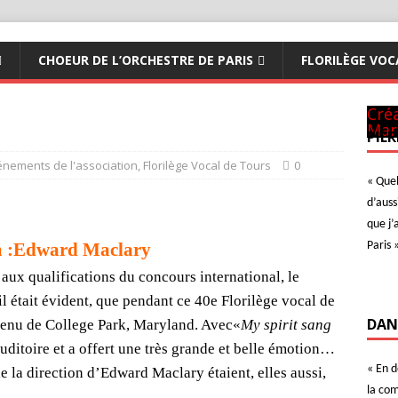
CHOEUR DE L’ORCHESTRE DE PARIS
FLORILÈGE VOC
Pan
CM 
Art
à N
ave
A Te
Ave
Der
Con
Ave
Créa
Mar
PIER
énements de l'association
,
Florilège Vocal de Tours
0
« Quel
d’auss
que j’
m :Edward Maclary
Paris 
 aux qualifications du concours international, le
l était évident, que pendant ce 40e Florilège vocal de
DAN
 venu de College Park, Maryland. Avec«
My spirit sang
auditoire et a offert une très grande et belle émotion…
« En 
de la direction d’Edward Maclary étaient, elles aussi,
la com