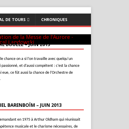
AL DE TOURS
CHRONIQUES
théon - 22 mai 1981
GUILINI
hur & Daniel
ew-York
c L. Naouri à Orange
l-Aviv
c Michel Plasson
nier requiem à Turin
cert inaugural - Te Deum de Berlioz
c Seiji Ozawa
tion de la Messe de l'Aurore -
cel Landowski
RE BOULEZ – JUIN 2013
le chance on a si l’on travaille avec quelqu’un
i passionné, et d’aussi compétent : c’est la chance
ai eue, ce fût aussi la chance de l’Orchestre de
»
IEL BARENBOÏM – JUIN 2013
demandant en 1975 à Arthur Oldham qui réunissait
pétence musicale et le charisme nécessaires, de