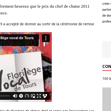
créer 
èrement heureux que le prix du chef de chœur 2011
parten
ence.
de do
profes
’il a accepté de donner au sortir de la cérémonie de remise
CON
100 b
ix de direction de chœur doté et remis par l’association Les