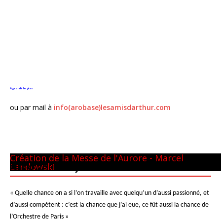
Agrandir le plan
ou par mail à
info(arobase)lesamisdarthur.com
Panthéon - 22 mai 1981
CM GUILINI
Arthur & Daniel
à New-York
avec L. Naouri à Orange
A Tel-Aviv
Avec Michel Plasson
Dernier requiem à Turin
Concert inaugural - Te Deum de Berlioz
Avec Seiji Ozawa
Création de la Messe de l'Aurore - Marcel
Landowski
PIERRE BOULEZ – JUIN 2013
« Quelle chance on a si l’on travaille avec quelqu’un d’aussi passionné, et
d’aussi compétent : c’est la chance que j’ai eue, ce fût aussi la chance de
l’Orchestre de Paris »