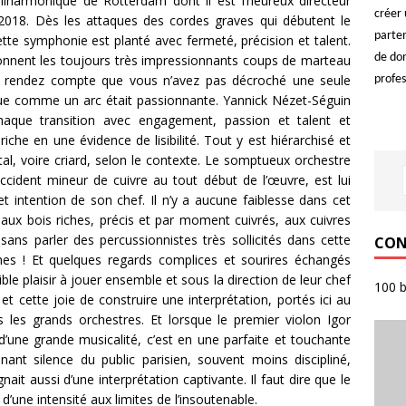
Philharmonique de Rotterdam dont il est l’heureux directeur
créer 
2018. Dès les attaques des cordes graves qui débutent le
parten
te symphonie est planté avec fermeté, précision et talent.
de do
sonnent les toujours très impressionnants coups de marteau
us rendez compte que vous n’avez pas décroché une seule
profes
due comme un arc était passionnante. Yannick Nézet-Séguin
haque transition avec engagement, passion et talent et
iche en une évidence de lisibilité. Tout y est hiérarchisé et
tal, voire criard, selon le contexte. Le somptueux orchestre
ident mineur de cuivre au tout début de l’œuvre, est lui
et intention de son chef. Il n’y a aucune faiblesse dans cet
aux bois riches, précis et par moment cuivrés, aux cuivres
ans parler des percussionnistes très sollicités dans cette
CON
s ! Et quelques regards complices et sourires échangés
e plaisir à jouer ensemble et sous la direction de leur chef
100 b
f et cette joie de construire une interprétation, portés ici au
 les grands orchestres. Et lorsque le premier violon Igor
’une grande musicalité, c’est en une parfaite et touchante
nt silence du public parisien, souvent moins discipliné,
it aussi d’une interprétation captivante. Il faut dire que le
une intensité aux limites de l’insoutenable.