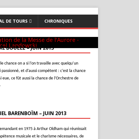
AL DE TOURS
CHRONIQUES
théon - 22 mai 1981
GUILINI
hur & Daniel
ew-York
c L. Naouri à Orange
l-Aviv
c Michel Plasson
nier requiem à Turin
cert inaugural - Te Deum de Berlioz
c Seiji Ozawa
tion de la Messe de l'Aurore -
cel Landowski
RE BOULEZ – JUIN 2013
le chance on a si l’on travaille avec quelqu’un
i passionné, et d’aussi compétent : c’est la chance
ai eue, ce fût aussi la chance de l’Orchestre de
»
IEL BARENBOÏM – JUIN 2013
demandant en 1975 à Arthur Oldham qui réunissait
pétence musicale et le charisme nécessaires, de