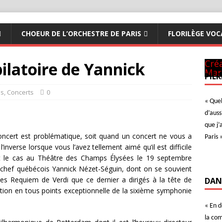
CHOEUR DE L’ORCHESTRE DE PARIS
FLORILÈGE VOC
Pan
CM 
Art
à N
ave
A Te
Ave
Der
Con
Ave
Créa
bilatoire de Yannick
Mar
PIER
es
,
Concerts
0
« Quel
d’auss
que j’
concert est problématique, soit quand un concert ne vous a
Paris 
l’inverse lorsque vous l’avez tellement aimé qu’il est difficile
ut le cas au Théâtre des Champs Élysées le 19 septembre
x chef québécois Yannick Nézet-Séguin, dont on se souvient
r les Requiem de Verdi que ce dernier a dirigés à la tête de
DAN
tation en tous points exceptionnelle de la sixième symphonie
« En 
la com