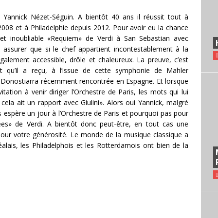
annick Nézet-Séguin. A bientôt 40 ans il réussit tout à
008 et à Philadelphie depuis 2012. Pour avoir eu la chance
 et inoubliable «Requiem» de Verdi à San Sebastian avec
s assurer que si le chef appartient incontestablement à la
galement accessible, drôle et chaleureux. La preuve, c’est
t qu’il a reçu, à l’issue de cette symphonie de Mahler
ón Donostiarra récemment rencontrée en Espagne. Et lorsque
tion à venir diriger l’Orchestre de Paris, les mots qui lui
cela ait un rapport avec Giulini». Alors oui Yannick, malgré
espère un jour à l’Orchestre de Paris et pourquoi pas pour
es» de Verdi. A bientôt donc peut-être, en tout cas une
our votre générosité. Le monde de la musique classique a
is, les Philadelphois et les Rotterdamois ont bien de la