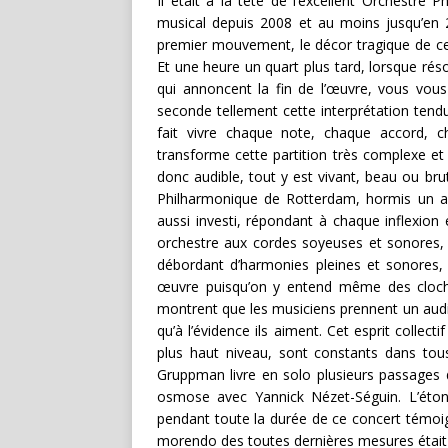
Il était à la tête de l’excellent Orchestre 
musical depuis 2008 et au moins jusqu’en 
premier mouvement, le décor tragique de cet
Et une heure un quart plus tard, lorsque ré
qui annoncent la fin de l’œuvre, vous vo
seconde tellement cette interprétation ten
fait vivre chaque note, chaque accord, c
transforme cette partition très complexe et r
donc audible, tout y est vivant, beau ou bru
Philharmonique de Rotterdam, hormis un acc
aussi investi, répondant à chaque inflexion 
orchestre aux cordes soyeuses et sonores, 
débordant d’harmonies pleines et sonores, s
œuvre puisqu’on y entend même des cloche
montrent que les musiciens prennent un audibl
qu’à l’évidence ils aiment. Cet esprit collecti
plus haut niveau, sont constants dans tous
Gruppman livre en solo plusieurs passages d
osmose avec Yannick Nézet-Séguin. L’étonna
pendant toute la durée de ce concert témoigna
morendo des toutes dernières mesures était d’