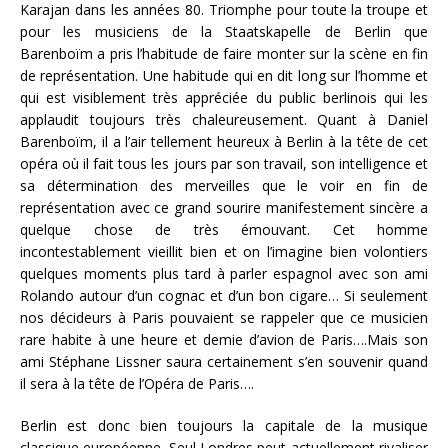
Karajan dans les années 80. Triomphe pour toute la troupe et
pour les musiciens de la Staatskapelle de Berlin que
Barenboïm a pris l’habitude de faire monter sur la scène en fin
de représentation. Une habitude qui en dit long sur l’homme et
qui est visiblement très appréciée du public berlinois qui les
applaudit toujours très chaleureusement. Quant à Daniel
Barenboïm, il a l’air tellement heureux à Berlin à la tête de cet
opéra où il fait tous les jours par son travail, son intelligence et
sa détermination des merveilles que le voir en fin de
représentation avec ce grand sourire manifestement sincère a
quelque chose de très émouvant. Cet homme
incontestablement vieillit bien et on l’imagine bien volontiers
quelques moments plus tard à parler espagnol avec son ami
Rolando autour d’un cognac et d’un bon cigare… Si seulement
nos décideurs à Paris pouvaient se rappeler que ce musicien
rare habite à une heure et demie d’avion de Paris….Mais son
ami Stéphane Lissner saura certainement s’en souvenir quand
il sera à la tête de l’Opéra de Paris….
Berlin est donc bien toujours la capitale de la musique
classique européenne. Seul Londres peut actuellement rivaliser