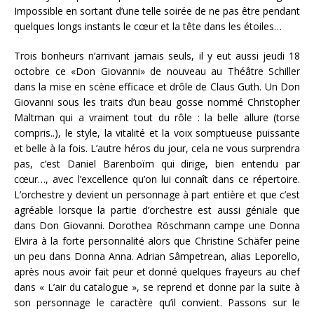
Impossible en sortant d’une telle soirée de ne pas être pendant
quelques longs instants le cœur et la tête dans les étoiles…
Trois bonheurs n’arrivant jamais seuls, il y eut aussi jeudi 18
octobre ce «Don Giovanni» de nouveau au Théâtre Schiller
dans la mise en scène efficace et drôle de Claus Guth. Un Don
Giovanni sous les traits d’un beau gosse nommé Christopher
Maltman qui a vraiment tout du rôle : la belle allure (torse
compris..), le style, la vitalité et la voix somptueuse puissante
et belle à la fois. L’autre héros du jour, cela ne vous surprendra
pas, c’est Daniel Barenboïm qui dirige, bien entendu par
cœur…, avec l’excellence qu’on lui connaît dans ce répertoire.
L’orchestre y devient un personnage à part entière et que c’est
agréable lorsque la partie d’orchestre est aussi géniale que
dans Don Giovanni. Dorothea Röschmann campe une Donna
Elvira à la forte personnalité alors que Christine Schäfer peine
un peu dans Donna Anna. Adrian Sâmpetrean, alias Leporello,
après nous avoir fait peur et donné quelques frayeurs au chef
dans « L’air du catalogue », se reprend et donne par la suite à
son personnage le caractère qu’il convient. Passons sur le