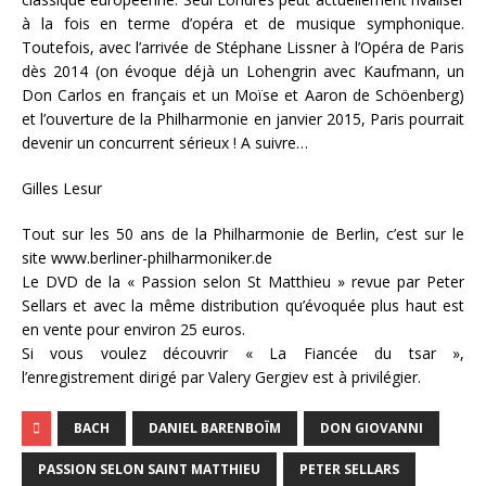
à la fois en terme d’opéra et de musique symphonique.
Toutefois, avec l’arrivée de Stéphane Lissner à l’Opéra de Paris
dès 2014 (on évoque déjà un Lohengrin avec Kaufmann, un
Don Carlos en français et un Moïse et Aaron de Schöenberg)
et l’ouverture de la Philharmonie en janvier 2015, Paris pourrait
devenir un concurrent sérieux ! A suivre…
Gilles Lesur
Tout sur les 50 ans de la Philharmonie de Berlin, c’est sur le
site www.berliner-philharmoniker.de
Le DVD de la « Passion selon St Matthieu » revue par Peter
Sellars et avec la même distribution qu’évoquée plus haut est
en vente pour environ 25 euros.
Si vous voulez découvrir « La Fiancée du tsar »,
l’enregistrement dirigé par Valery Gergiev est à privilégier.
BACH
DANIEL BARENBOÏM
DON GIOVANNI
PASSION SELON SAINT MATTHIEU
PETER SELLARS