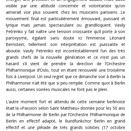
visible par une attitude concernée et volontariste qu’on
aimerait voir plus souvent chez les musiciens parisiens. Le
mouvement final est particulièrement émouvant, puissant et
lyrique mais jamais spectaculaire ou grandiloquent. Vasily
Petrenko y fait naître une tension croissante qu’il porte à son
paroxysme, égalant sans doute ici l’immense Léonard
Bernstein, tellement son interprétation est puissante et
aboutie. Vasily Petrenko est incontestablement l’un des très
grands chefs de la nouvelle génération et ce n’est pas un
hasard s’il vient de prendre la direction de l’Orchestre
Philharmonique d’Oslo, tout en étant renouvelé une troisième
fois à Liverpool. Un seul regret que ce dimanche soir à Berlin la
Philharmonie n’ait été que si peu remplie. Comme quoi à Berlin
aussi, certaines soirées musicales ne font pas le plein.
L’autre moment fort et attendu de cette semaine berlinoise
était la «Passion selon Saint Matthieu» donnée pour les 50 ans
de la Philharmonie de Berlin par l’Orchestre Philharmonique de
Berlin en effectif adapté, le Rundfunkchor Berlin en grand
effectif et une pléiade de très grands solistes (17 octobre