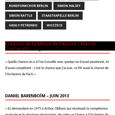
RUNDFUNKCHOR BERLIN
SIMON HALSEY
SIMON RATTLE
STAASTKAPELLE BERLIN
VASILY PETRENKO
WOZZECK
Panthéon - 22 mai 1981
CM GUILINI
Arthur & Daniel
à New-York
avec L. Naouri à Orange
A Tel-Aviv
Avec Michel Plasson
Dernier requiem à Turin
Concert inaugural - Te Deum de Berlioz
Avec Seiji Ozawa
Création de la Messe de l'Aurore - Marcel
Landowski
PIERRE BOULEZ – JUIN 2013
« Quelle chance on a si l’on travaille avec quelqu’un d’aussi passionné, et
d’aussi compétent : c’est la chance que j’ai eue, ce fût aussi la chance de
l’Orchestre de Paris »
DANIEL BARENBOÏM – JUIN 2013
« En demandant en 1975 à Arthur Oldham qui réunissait la compétence
musicale et le charisme nécessaires, de créer un Chœur à l’Orchestre de