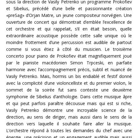
sous la direction de Vasily Petrenko un programme Prokofiev
et Sibelius, précédé d’une belle et passionnante création
«preSag» d’Orjan Matre, un jeune compositeur norvégien. Une
ouverture de concert qui démontrait d’emblée l’excellence de
cet orchestre et qui rappelait, s’il en était besoin, quelle
extraordinaire acoustique possède cette salle unique où le
moindre frottement d’une percussion est audible de partout
comme si vous étiez à côté du musicien. Le troisième
concerto pour piano de Prokofiev était magnifiquement joué
par le pianiste macédonien Simon Trpceski, en parfaite
harmonie avec l’accompagnement précis, subtil et nuancé de
Vasily Petrenko. Mais, hormis un bis endiablé et festif donné
avec la complicité d’une violoncelliste et du premier violon, le
sommet de la soirée fut sans conteste une deuxième
symphonie de Sibelius d’anthologie. Dans cette musique âpre
et qui peut parfois paraître décousue mais qui est si riche,
Vasily Petrenko démontre une incroyable science de la
direction, au sens de diriger, mais aussi dans le sens de la
direction vers laquelle il souhaite faire aller la musique.
L’orchestre répond à toutes les demandes du chef avec une
énergie, une précision et un engagement audible mais aussi