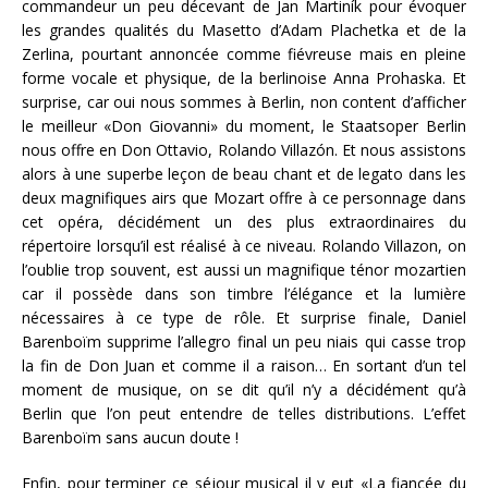
commandeur un peu décevant de Jan Martiník pour évoquer
les grandes qualités du Masetto d’Adam Plachetka et de la
Zerlina, pourtant annoncée comme fiévreuse mais en pleine
forme vocale et physique, de la berlinoise Anna Prohaska. Et
surprise, car oui nous sommes à Berlin, non content d’afficher
le meilleur «Don Giovanni» du moment, le Staatsoper Berlin
nous offre en Don Ottavio, Rolando Villazón. Et nous assistons
alors à une superbe leçon de beau chant et de legato dans les
deux magnifiques airs que Mozart offre à ce personnage dans
cet opéra, décidément un des plus extraordinaires du
répertoire lorsqu’il est réalisé à ce niveau. Rolando Villazon, on
l’oublie trop souvent, est aussi un magnifique ténor mozartien
car il possède dans son timbre l’élégance et la lumière
nécessaires à ce type de rôle. Et surprise finale, Daniel
Barenboïm supprime l’allegro final un peu niais qui casse trop
la fin de Don Juan et comme il a raison… En sortant d’un tel
moment de musique, on se dit qu’il n’y a décidément qu’à
Berlin que l’on peut entendre de telles distributions. L’effet
Barenboïm sans aucun doute !
Enfin, pour terminer ce séjour musical il y eut «La fiancée du