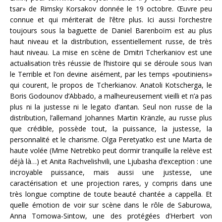
tsar» de Rimsky Korsakov donnée le 19 octobre. Œuvre peu
connue et qui mériterait de l’être plus. Ici aussi l’orchestre
toujours sous la baguette de Daniel Barenboïm est au plus
haut niveau et la distribution, essentiellement russe, de très
haut niveau. La mise en scène de Dmitri Tcherkaniov est une
actualisation très réussie de l’histoire qui se déroule sous Ivan
le Terrible et l’on devine aisément, par les temps «poutiniens»
qui courent, le propos de Tcherkianov. Anatoli Kotscherga, le
Boris Godounov d’Abbado, a malheureusement vieilli et n’a pas
plus ni la justesse ni le legato d’antan. Seul non russe de la
distribution, l’allemand Johannes Martin Kränzle, au russe plus
que crédible, possède tout, la puissance, la justesse, la
personnalité et le charisme. Olga Peretyatko est une Marta de
haute volée (Mme Netrebko peut dormir tranquille la relève est
déjà là…) et Anita Rachvelishvili, une Ljubasha d’exception : une
incroyable puissance, mais aussi une justesse, une
caractérisation et une projection rares, y compris dans une
très longue comptine de toute beauté chantée a cappella. Et
quelle émotion de voir sur scène dans le rôle de Saburowa,
Anna Tomowa-Sintow, une des protégées d’Herbert von