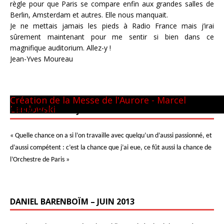
règle pour que Paris se compare enfin aux grandes salles de
Berlin, Amsterdam et autres. Elle nous manquait.
Je ne mettais jamais les pieds à Radio France mais j’irai
sûrement maintenant pour me sentir si bien dans ce
magnifique auditorium. Allez-y !
Jean-Yves Moureau
Panthéon - 22 mai 1981
CM GUILINI
Arthur & Daniel
à New-York
avec L. Naouri à Orange
A Tel-Aviv
Avec Michel Plasson
Dernier requiem à Turin
Concert inaugural - Te Deum de Berlioz
Avec Seiji Ozawa
Création de la Messe de l'Aurore - Marcel
Landowski
PIERRE BOULEZ – JUIN 2013
« Quelle chance on a si l’on travaille avec quelqu’un d’aussi passionné, et
d’aussi compétent : c’est la chance que j’ai eue, ce fût aussi la chance de
l’Orchestre de Paris »
DANIEL BARENBOÏM – JUIN 2013