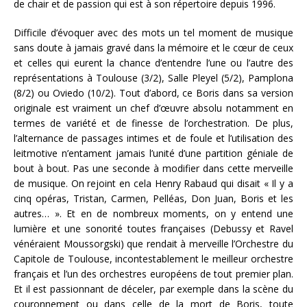
de chair et de passion qui est à son répertoire depuis 1996.
Difficile d’évoquer avec des mots un tel moment de musique
sans doute à jamais gravé dans la mémoire et le cœur de ceux
et celles qui eurent la chance d’entendre l’une ou l’autre des
représentations à Toulouse (3/2), Salle Pleyel (5/2), Pamplona
(8/2) ou Oviedo (10/2). Tout d’abord, ce Boris dans sa version
originale est vraiment un chef d’œuvre absolu notamment en
termes de variété et de finesse de l’orchestration. De plus,
l’alternance de passages intimes et de foule et l’utilisation des
leitmotive n’entament jamais l’unité d’une partition géniale de
bout à bout. Pas une seconde à modifier dans cette merveille
de musique. On rejoint en cela Henry Rabaud qui disait « Il y a
cinq opéras, Tristan, Carmen, Pelléas, Don Juan, Boris et les
autres… ». Et en de nombreux moments, on y entend une
lumière et une sonorité toutes françaises (Debussy et Ravel
vénéraient Moussorgski) que rendait à merveille l’Orchestre du
Capitole de Toulouse, incontestablement le meilleur orchestre
français et l’un des orchestres européens de tout premier plan.
Et il est passionnant de déceler, par exemple dans la scène du
couronnement ou dans celle de la mort de Boris, toute