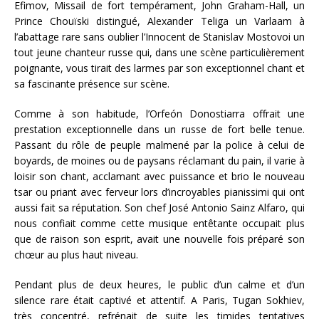
Efimov, Missail de fort tempérament, John Graham-Hall, un
Prince Chouïski distingué, Alexander Teliga un Varlaam à
l’abattage rare sans oublier l’Innocent de Stanislav Mostovoi un
tout jeune chanteur russe qui, dans une scène particulièrement
poignante, vous tirait des larmes par son exceptionnel chant et
sa fascinante présence sur scène.
Comme à son habitude, l’Orfeón
Donostiarra offrait une
prestation exceptionnelle dans un russe de fort belle tenue.
Passant du rôle de peuple malmené par la police à celui de
boyards, de moines ou de paysans réclamant du pain, il varie à
loisir son chant, acclamant avec puissance et brio le nouveau
tsar ou priant avec ferveur lors d’incroyables pianissimi qui ont
aussi fait sa réputation. Son chef José Antonio Sainz Alfaro, qui
nous confiait comme cette musique entêtante occupait plus
que de raison son esprit, avait une nouvelle fois préparé son
chœur au plus haut niveau.
Pendant plus de deux heures, le public d’un calme et d’un
silence rare était captivé et attentif. A Paris, Tugan Sokhiev,
très concentré, refrénait de suite les timides tentatives