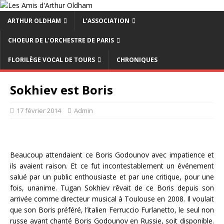
ARTHUR OLDHAM
L’ASSOCIATION
CHOEUR DE L’ORCHESTRE DE PARIS
FLORILÈGE VOCAL DE TOURS
CHRONIQUES
Sokhiev est Boris
17 février 2014
Admin
Beaucoup attendaient ce Boris Godounov avec impatience et
ils avaient raison. Et ce fut incontestablement un événement
salué par un public enthousiaste et par une critique, pour une
fois, unanime. Tugan Sokhiev rêvait de ce Boris depuis son
arrivée comme directeur musical à Toulouse en 2008. Il voulait
que son Boris préféré, l’italien Ferruccio Furlanetto, le seul non
russe ayant chanté Boris Godounov en Russie, soit disponible.