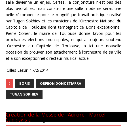
salle devienne un enjeu. Certes, la conjoncture n’est pas des
plus favorables, mais construire une salle moderne serait une
belle récompense pour le magnifique travail artistique réalisé
par Tugan Sokhiev et les musiciens de l’Orchestre National du
Capitole de Toulouse dont témoignait ce Boris exceptionnel.
Pierre Cohen, le maire de Toulouse donné favori pour les
prochaines élections municipales, et qui a toujours soutenu
l’Orchestre du Capitole de Toulouse, a ici une nouvelle
occasion de prouver son attachement à l’orchestre de sa ville
et à son exceptionnel directeur musical actuel.
Gilles Lesur, 17/2/2014
BORIS
ORFEON DONOSTIARRA
TUGAN SOKHIEV
Panthéon - 22 mai 1981
CM GUILINI
Arthur & Daniel
à New-York
avec L. Naouri à Orange
A Tel-Aviv
Avec Michel Plasson
Dernier requiem à Turin
Concert inaugural - Te Deum de Berlioz
Avec Seiji Ozawa
Création de la Messe de l'Aurore - Marcel
Landowski
PIERRE BOULEZ – JUIN 2013