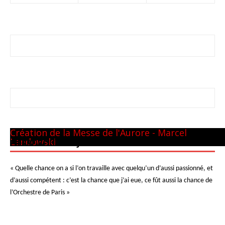
Panthéon - 22 mai 1981
CM GUILINI
Arthur & Daniel
à New-York
avec L. Naouri à Orange
A Tel-Aviv
Avec Michel Plasson
Dernier requiem à Turin
Concert inaugural - Te Deum de Berlioz
Avec Seiji Ozawa
Création de la Messe de l'Aurore - Marcel
Landowski
PIERRE BOULEZ – JUIN 2013
« Quelle chance on a si l’on travaille avec quelqu’un d’aussi passionné, et
d’aussi compétent : c’est la chance que j’ai eue, ce fût aussi la chance de
l’Orchestre de Paris »