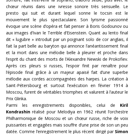
chœur réunis dans une ivresse sonore très sensuelle. Le
presto qui suit et durant lequel sonne le tocsin est le
mouvement le plus spectaculaire. Son lyrisme passionné
évoque une scène d’opéra et fait penser à Boris Godounov ou
aux images d’Ivan le Terrible d’Eisenstein. Quant au lento final
dit « lugubre » introduit par un poignant solo de cor anglais, il
fait la part belle au baryton qui annonce l’anéantissement final
et la mort dans une mélodie belle à pleurer et proche dans
l’esprit du chant des morts de l’Alexandre Newski de Prokofiev.
Après ces pleurs si russes, l’espoir finit par renaître pour
l’épisode final grâce à un majeur apaisé fait d’une superbe
mélodie aux cordes accompagnées des harpes. La création à
Saint-Pétersbourg et surtout l’exécution en février 1914 à
Moscou, furent de véritables triomphes et valurent à l’auteur le
Prix Glinka.
Parmi les enregistrements disponibles, celui de
Kiril
Kondrashin
réalisé pour Melodiya en 1962 réunit l’orchestre
Philharmonique de Moscou et un chœur russe, riche de voix
puissantes et engagées mais souffre d’une prise de son un peu
datée. Comme l’enregistrement le plus récent dirigé par
Simon