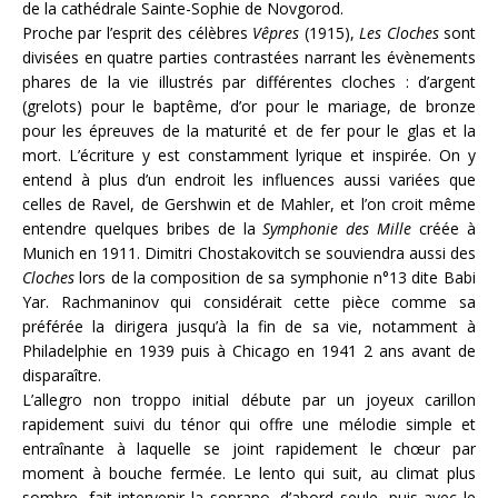
de la cathédrale Sainte-Sophie de Novgorod.
Proche par l’esprit des célèbres
Vêpres
(1915),
Les Cloches
sont
divisées en quatre parties contrastées narrant les évènements
phares de la vie illustrés par différentes cloches : d’argent
(grelots) pour le baptême, d’or pour le mariage, de bronze
pour les épreuves de la maturité et de fer pour le glas et la
mort. L’écriture y est constamment lyrique et inspirée. On y
entend à plus d’un endroit les influences aussi variées que
celles de Ravel, de Gershwin et de Mahler, et l’on croit même
entendre quelques bribes de la
Symphonie des Mille
créée à
Munich en 1911. Dimitri Chostakovitch se souviendra aussi des
Cloches
lors de la composition de sa symphonie n°13 dite Babi
Yar. Rachmaninov qui considérait cette pièce comme sa
préférée la dirigera jusqu’à la fin de sa vie, notamment à
Philadelphie en 1939 puis à Chicago en 1941 2 ans avant de
disparaître.
L’allegro non troppo initial débute par un joyeux carillon
rapidement suivi du ténor qui offre une mélodie simple et
entraînante à laquelle se joint rapidement le chœur par
moment à bouche fermée. Le lento qui suit, au climat plus
sombre, fait intervenir la soprano, d’abord seule, puis avec le