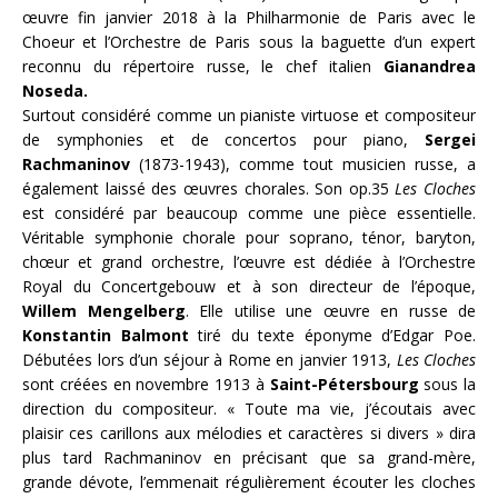
œuvre fin janvier 2018 à la Philharmonie de Paris avec le
Choeur et l’Orchestre de Paris sous la baguette d’un expert
reconnu du répertoire russe, le chef italien
Gianandrea
Noseda.
Surtout considéré comme un pianiste virtuose et compositeur
de symphonies et de concertos pour piano,
Sergei
Rachmaninov
(1873-1943), comme tout musicien russe, a
également laissé des œuvres chorales. Son op.35
Les Cloches
est considéré par beaucoup comme une pièce essentielle.
Véritable symphonie chorale pour soprano, ténor, baryton,
chœur et grand orchestre, l’œuvre est dédiée à l’Orchestre
Royal du Concertgebouw et à son directeur de l’époque,
Willem Mengelberg
. Elle utilise une œuvre en russe de
Konstantin Balmont
tiré du texte éponyme d’Edgar Poe.
Débutées lors d’un séjour à Rome en janvier 1913,
Les Cloches
sont créées en novembre 1913 à
Saint-Pétersbourg
sous la
direction du compositeur. « Toute ma vie, j’écoutais avec
plaisir ces carillons aux mélodies et caractères si divers » dira
plus tard Rachmaninov en précisant que sa grand-mère,
grande dévote, l’emmenait régulièrement écouter les cloches