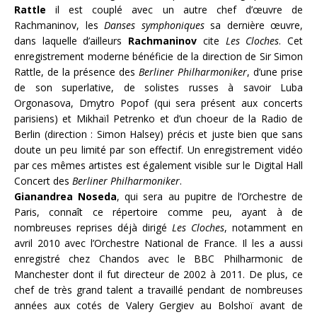
Rattle
il est couplé avec un autre chef d’œuvre de
Rachmaninov, les
Danses symphoniques
sa dernière œuvre,
dans laquelle d’ailleurs
Rachmaninov
cite
Les Cloches
. Cet
enregistrement moderne bénéficie de la direction de Sir Simon
Rattle, de la présence des
Berliner Philharmoniker
, d’une prise
de son superlative, de solistes russes à savoir
Luba
Orgonasova,
Dmytro Popof (qui sera présent aux concerts
parisiens) et Mikhaïl Petrenko et d’un choeur de la Radio de
Berlin (direction : Simon Halsey) précis et juste bien que sans
doute un peu limité par son effectif. Un enregistrement vidéo
par ces mêmes artistes est également visible sur le Digital Hall
Concert des
Berliner Philharmoniker
.
Gianandrea Noseda
, qui sera au pupitre de l’Orchestre de
Paris, connaît ce répertoire comme peu, ayant à de
nombreuses reprises déjà dirigé
Les Cloches
, notamment en
avril 2010 avec l’Orchestre National de France. Il les a aussi
enregistré chez Chandos avec le BBC Philharmonic de
Manchester dont il fut directeur de 2002 à 2011. De plus, ce
chef de très grand talent a travaillé pendant de nombreuses
années aux cotés de Valery Gergiev au Bolshoï avant de