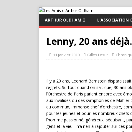
ARTHUR OLDHAM
L’ASSOCIATION
Lenny, 20 ans déj
11 janvier 2010
Gilles Lesur
Chroniq
Il y a 20 ans, Leonard Bernstein disparaissai
regrets. Surtout quand on sait que, 30 ans p
l’Orchestre de Paris parlent encore avec ém
aux Invalides ou des symphonies de Mahler 
du commun, immense chef d’orchestre, comp
pour les jeunes et pour les nombreux chefs d’
l’homme passionné, généreux, séduisant, par
gens et la vie. Il n’a rien à rajouter sur ces