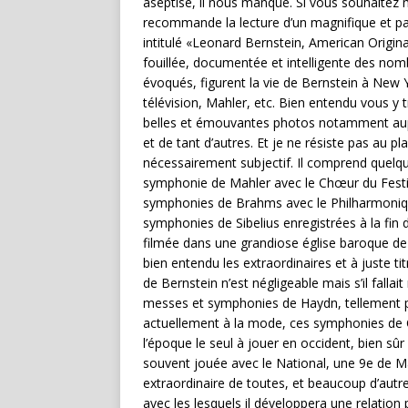
aseptisé, il nous manque. Si vous souhaitez m
recommande la lecture d’un magnifique et pa
intitulé «Leonard Bernstein, American Origina
fouillée, documentée et intelligente des nomb
évoqués, figurent la vie de Bernstein à New Y
télévision, Mahler, etc. Bien entendu vous y
belles et émouvantes photos notamment aupr
et de tant d’autres. Et je ne résiste pas au pl
nécessairement subjectif. Il comprend quelq
symphonie de Mahler avec le Chœur du Festi
symphonies de Brahms avec le Philharmonique 
symphonies de Sibelius enregistrées à la fin 
filmée dans une grandiose église baroque de 
bien entendu les extraordinaires et à juste t
de Bernstein n’est négligeable mais s’il falla
messes et symphonies de Haydn, tellement p
actuellement à la mode, ces symphonies de C
l’époque le seul à jouer en occident, bien sû
souvent jouée avec le National, une 9e de M
extraordinaire de toutes, et beaucoup d’aut
avec les lesquels il développera une relation p