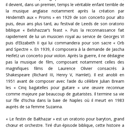
il devient, dans un premier, temps le véritable enfant terrible de
la musique anglaise notamment après la création par
Hindemith aux « Proms » en 1929 de son concerto pour alto
puis, deux ans plus tard, au festival de Leeds de son oratorio
biblique « Belshazzar’s feast ». Puis la reconnaissance fait
rapidement de lui un musicien royal au service de Georges VI
puis d’Elizabeth II qui lui commandera pour son sacre « Orb
and Spectre ». En 1939, il composera à la demande de Jascha
Heifetz un concerto pour violon. Après la guerre, il ne dédaigne
pas la musique de film, composant notamment celles des
magnifiques films de Laurence Olivier consacrés à
Shakespeare (Richard III, Henry V, Hamlet). Il est anobli en
1951 avant de composer avec l’aide du célèbre Julian Bream
les « Cinq bagatelles pour guitare » une œuvre reconnue
comme majeure par beaucoup de guitaristes. Il termine sa vie
sur l’île d’Ischia dans la baie de Naples où il meurt en 1983
auprès de sa femme Suzanna.
« Le festin de Balthazar » est un oratorio pour baryton, grand
chœur et orchestre. Tiré d’un épisode biblique, cette histoire a