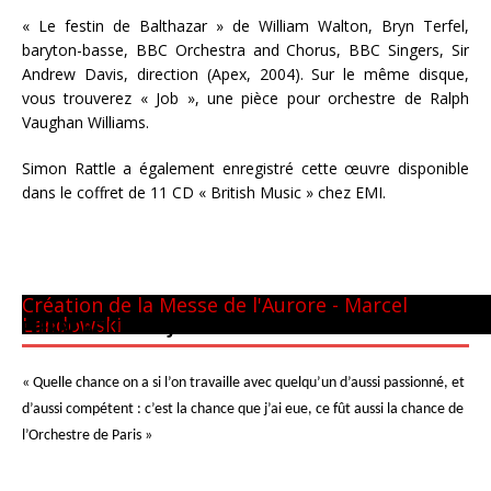
« Le festin de Balthazar » de William Walton, Bryn Terfel,
baryton-basse, BBC Orchestra and Chorus, BBC Singers, Sir
Andrew Davis, direction (Apex, 2004). Sur le même disque,
vous trouverez « Job », une pièce pour orchestre de Ralph
Vaughan Williams.
Simon Rattle a également enregistré cette œuvre disponible
dans le coffret de 11 CD « British Music » chez EMI.
Panthéon - 22 mai 1981
CM GUILINI
Arthur & Daniel
à New-York
avec L. Naouri à Orange
A Tel-Aviv
Avec Michel Plasson
Dernier requiem à Turin
Concert inaugural - Te Deum de Berlioz
Avec Seiji Ozawa
Création de la Messe de l'Aurore - Marcel
Landowski
PIERRE BOULEZ – JUIN 2013
« Quelle chance on a si l’on travaille avec quelqu’un d’aussi passionné, et
d’aussi compétent : c’est la chance que j’ai eue, ce fût aussi la chance de
l’Orchestre de Paris »