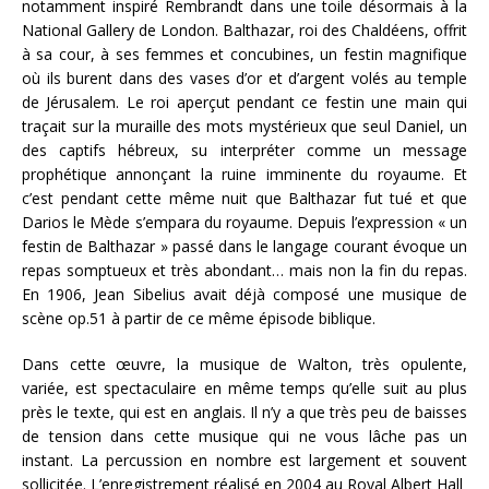
notamment inspiré Rembrandt dans une toile désormais à la
National Gallery de London. Balthazar, roi des Chaldéens, offrit
à sa cour, à ses femmes et concubines, un festin magnifique
où ils burent dans des vases d’or et d’argent volés au temple
de Jérusalem. Le roi aperçut pendant ce festin une main qui
traçait sur la muraille des mots mystérieux que seul Daniel, un
des captifs hébreux, su interpréter comme un message
prophétique annonçant la ruine imminente du royaume. Et
c’est pendant cette même nuit que Balthazar fut tué et que
Darios le Mède s’empara du royaume. Depuis l’expression « un
festin de Balthazar » passé dans le langage courant évoque un
repas somptueux et très abondant… mais non la fin du repas.
En 1906, Jean Sibelius avait déjà composé une musique de
scène op.51 à partir de ce même épisode biblique.
Dans cette œuvre, la musique de Walton, très opulente,
variée, est spectaculaire en même temps qu’elle suit au plus
près le texte, qui est en anglais. Il n’y a que très peu de baisses
de tension dans cette musique qui ne vous lâche pas un
instant. La percussion en nombre est largement et souvent
sollicitée. L’enregistrement réalisé en 2004 au Royal Albert Hall