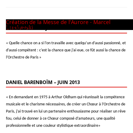
Panthéon - 22 mai 1981
CM GUILINI
Arthur & Daniel
à New-York
avec L. Naouri à Orange
A Tel-Aviv
Avec Michel Plasson
Dernier requiem à Turin
Concert inaugural - Te Deum de Berlioz
Avec Seiji Ozawa
Création de la Messe de l'Aurore - Marcel
Landowski
PIERRE BOULEZ – JUIN 2013
« Quelle chance on a si l’on travaille avec quelqu’un d’aussi passionné, et
d’aussi compétent : c’est la chance que j’ai eue, ce fût aussi la chance de
l’Orchestre de Paris »
DANIEL BARENBOÏM – JUIN 2013
« En demandant en 1975 à Arthur Oldham qui réunissait la compétence
musicale et le charisme nécessaires, de créer un Chœur à l’Orchestre de
Paris, j’ai trouvé en lui un partenaire enthousiasme pour réaliser un rêve
fou, celui de donner à ce Chœur composé d’amateurs, une qualité
professionnelle et une couleur stylistique extraordinaire»