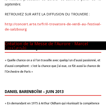
septembre.
RETROUVEZ SUR ARTE LA DIFFUSION DU TROUVERE :
http://concert.arte.tv/fr/il-trovatore-de-verdi-au-festival-
de-salzbourg
Panthéon - 22 mai 1981
CM GUILINI
Arthur & Daniel
à New-York
avec L. Naouri à Orange
A Tel-Aviv
Avec Michel Plasson
Dernier requiem à Turin
Concert inaugural - Te Deum de Berlioz
Avec Seiji Ozawa
Création de la Messe de l'Aurore - Marcel
Landowski
PIERRE BOULEZ – JUIN 2013
« Quelle chance on a si l’on travaille avec quelqu’un d’aussi passionné, et
d’aussi compétent : c’est la chance que j’ai eue, ce fût aussi la chance de
l’Orchestre de Paris »
DANIEL BARENBOÏM – JUIN 2013
« En demandant en 1975 à Arthur Oldham qui réunissait la compétence