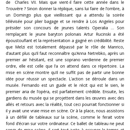
de Charles VII. Mais que vient-il faire cette année dans le
Trouvère ? Sinon donner la réplique, sans lui faire de l’ombre, à
un Domingo plus que vieillissant qui a attendu la soirée
télévisée pour plier bagage et se rendre à Los Angeles pour
présider son concours de jeunes talents Operalia … Son
remplaçant le jeune baryton polonais Artur Rucinski a été
époustouflant et la représentation a gagné en crédibilité. Reste
que Melzi est totalement dépassé par le rôle de Manrico,
d’autant plus qu’il faut reconnaître qu’Anna Netrebko, après un
premier air hésitant, est une soprano verdienne de premier
ordre, elle est celle que l’a on attend dans ce répertoire. La
mise en scène montre qu’il ne suffit pas de partir une bonne
idée pour réussir un spectacle. L’action se déroule dans un
musée. Fernando est un guide et le récit qui est le sien, le
premier aria de l’opéra, est parfaitement crédible. Ensuite, les
gardiens du musée qui se projettent dans les œuvres avec des
allés et retours avec la réalité, tout ceci pourrait fonctionner si
il y avait une vraie mise en scène. Or à la place, nous assistons
à un défilé de tableaux sur la scène, comme le ferait votre
fond d’écran sur votre ordinateur. Ce ballet de tableau ne peut
servir de mise scène, il sert tout juste à occuper le temps et