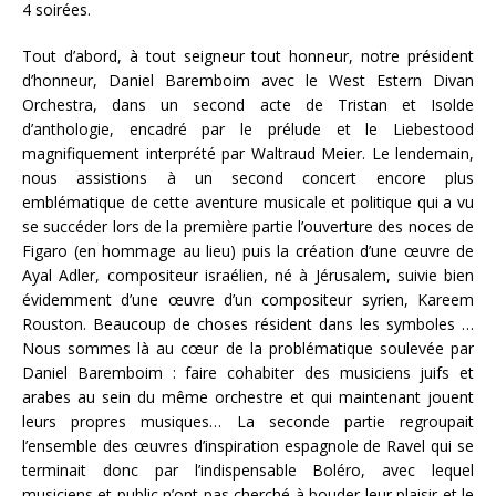
4 soirées.
Tout d’abord, à tout seigneur tout honneur, notre président
d’honneur, Daniel Baremboim avec le West Estern Divan
Orchestra, dans un second acte de Tristan et Isolde
d’anthologie, encadré par le prélude et le Liebestood
magnifiquement interprété par Waltraud Meier. Le lendemain,
nous assistions à un second concert encore plus
emblématique de cette aventure musicale et politique qui a vu
se succéder lors de la première partie l’ouverture des noces de
Figaro (en hommage au lieu) puis la création d’une œuvre de
Ayal Adler, compositeur israélien, né à Jérusalem, suivie bien
évidemment d’une œuvre d’un compositeur syrien, Kareem
Rouston. Beaucoup de choses résident dans les symboles …
Nous sommes là au cœur de la problématique soulevée par
Daniel Baremboim : faire cohabiter des musiciens juifs et
arabes au sein du même orchestre et qui maintenant jouent
leurs propres musiques… La seconde partie regroupait
l’ensemble des œuvres d’inspiration espagnole de Ravel qui se
terminait donc par l’indispensable Boléro, avec lequel
musiciens et public n’ont pas cherché à bouder leur plaisir et le