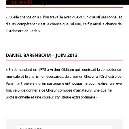
Landowski
PIERRE BOULEZ – JUIN 2013
« Quelle chance on a si l’on travaille avec quelqu’un d’aussi passionné, et
d’aussi compétent : c’est la chance que j’ai eue, ce fût aussi la chance de
l’Orchestre de Paris »
DANIEL BARENBOÏM – JUIN 2013
« En demandant en 1975 à Arthur Oldham qui réunissait la compétence
musicale et le charisme nécessaires, de créer un Chœur à l’Orchestre de
Paris, j’ai trouvé en lui un partenaire enthousiasme pour réaliser un rêve
fou, celui de donner à ce Chœur composé d’amateurs, une qualité
professionnelle et une couleur stylistique extraordinaire»