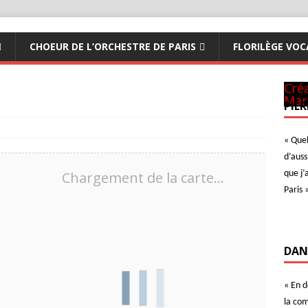
CHOEUR DE L’ORCHESTRE DE PARIS
FLORILÈGE VOC
Pan
CM 
Art
à N
ave
A Te
Ave
Der
Con
Ave
Créa
Mar
PIER
« Quel
d’auss
Chargement de la carte…
que j’
Paris 
DAN
« En 
la com