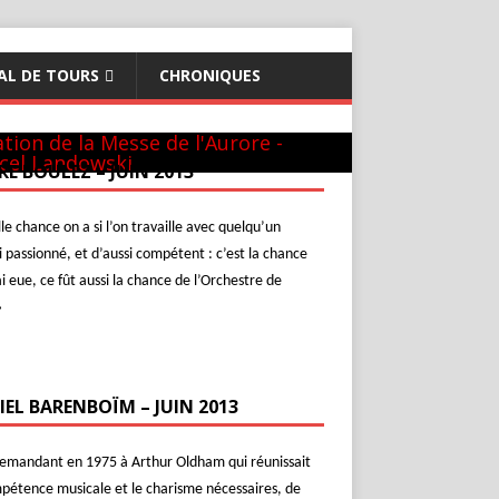
AL DE TOURS
CHRONIQUES
théon - 22 mai 1981
GUILINI
hur & Daniel
ew-York
c L. Naouri à Orange
l-Aviv
c Michel Plasson
nier requiem à Turin
cert inaugural - Te Deum de Berlioz
c Seiji Ozawa
tion de la Messe de l'Aurore -
cel Landowski
RE BOULEZ – JUIN 2013
le chance on a si l’on travaille avec quelqu’un
i passionné, et d’aussi compétent : c’est la chance
ai eue, ce fût aussi la chance de l’Orchestre de
»
IEL BARENBOÏM – JUIN 2013
demandant en 1975 à Arthur Oldham qui réunissait
pétence musicale et le charisme nécessaires, de