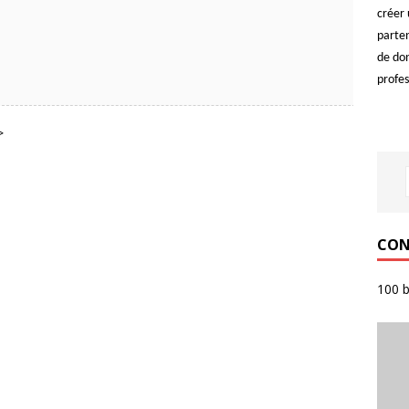
créer 
parten
de do
profes
>
CON
100 b