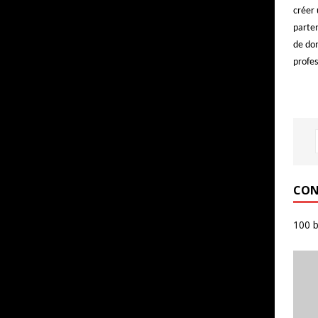
créer 
parten
de do
profes
CON
100 b