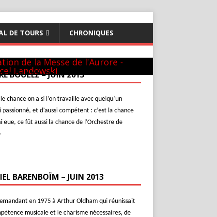
AL DE TOURS
CHRONIQUES
théon - 22 mai 1981
GUILINI
hur & Daniel
ew-York
c L. Naouri à Orange
l-Aviv
c Michel Plasson
nier requiem à Turin
cert inaugural - Te Deum de Berlioz
c Seiji Ozawa
tion de la Messe de l'Aurore -
cel Landowski
RE BOULEZ – JUIN 2013
le chance on a si l’on travaille avec quelqu’un
i passionné, et d’aussi compétent : c’est la chance
ai eue, ce fût aussi la chance de l’Orchestre de
»
IEL BARENBOÏM – JUIN 2013
demandant en 1975 à Arthur Oldham qui réunissait
pétence musicale et le charisme nécessaires, de