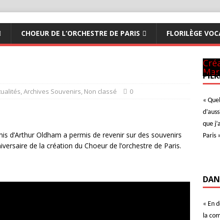
CHOEUR DE L’ORCHESTRE DE PARIS
FLORILÈGE VOC
Pan
CM 
Art
à N
ave
A Te
Ave
Der
Con
Ave
Créa
Mar
PIER
tualités
,
Archives Souvenirs
,
Non classé
0
« Quel
d’auss
que j’
is d’Arthur Oldham a permis de revenir sur des souvenirs
Paris 
versaire de la création du Choeur de l’orchestre de Paris.
DAN
« En 
la com