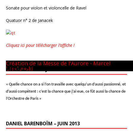
Sonate pour violon et violoncelle de Ravel
Quatuor n° 2 de Janacek
Cliquez ici pour télécharger l’affiche !
Panthéon - 22 mai 1981
CM GUILINI
Arthur & Daniel
à New-York
avec L. Naouri à Orange
A Tel-Aviv
Avec Michel Plasson
Dernier requiem à Turin
Concert inaugural - Te Deum de Berlioz
Avec Seiji Ozawa
Création de la Messe de l'Aurore - Marcel
Landowski
PIERRE BOULEZ – JUIN 2013
« Quelle chance on a si l’on travaille avec quelqu’un d’aussi passionné, et
d’aussi compétent : c’est la chance que j’ai eue, ce fût aussi la chance de
l’Orchestre de Paris »
DANIEL BARENBOÏM – JUIN 2013