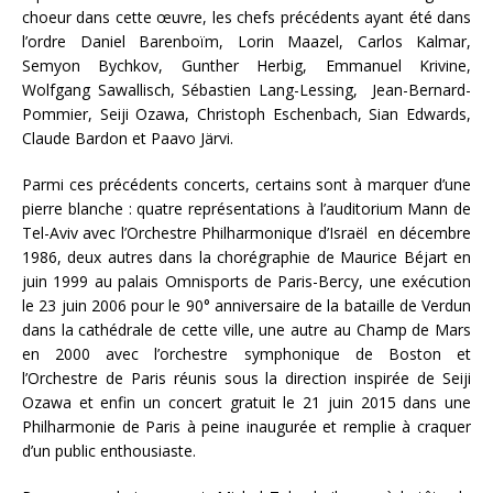
choeur dans cette œuvre, les chefs précédents ayant été dans
l’ordre Daniel Barenboïm, Lorin Maazel, Carlos Kalmar,
Semyon Bychkov, Gunther Herbig, Emmanuel Krivine,
Wolfgang Sawallisch, Sébastien Lang-Lessing, Jean-Bernard-
Pommier, Seiji Ozawa, Christoph Eschenbach, Sian Edwards,
Claude Bardon et Paavo Järvi.
Parmi ces précédents concerts, certains sont à marquer d’une
pierre blanche : quatre représentations à l’auditorium Mann de
Tel-Aviv avec l’Orchestre Philharmonique d’Israël en décembre
1986, deux autres dans la chorégraphie de Maurice Béjart en
juin 1999 au palais Omnisports de Paris-Bercy, une exécution
le 23 juin 2006 pour le 90° anniversaire de la bataille de Verdun
dans la cathédrale de cette ville, une autre au Champ de Mars
en 2000 avec l’orchestre symphonique de Boston et
l’Orchestre de Paris réunis sous la direction inspirée de Seiji
Ozawa et enfin un concert gratuit le 21 juin 2015 dans une
Philharmonie de Paris à peine inaugurée et remplie à craquer
d’un public enthousiaste.