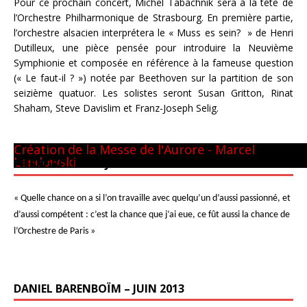
Pour ce prochain concert, Michel Tabachnik sera à la tête de
l’Orchestre Philharmonique de Strasbourg. En première partie,
l’orchestre alsacien interprétera le « Muss es sein? » de Henri
Dutilleux, une pièce pensée pour introduire la Neuvième
Symphionie et composée en référence à la fameuse question
(« Le faut-il ? ») notée par Beethoven sur la partition de son
seizième quatuor. Les solistes seront Susan Gritton, Rinat
Shaham, Steve Davislim et Franz-Joseph Selig.
Panthéon - 22 mai 1981
CM GUILINI
Arthur & Daniel
à New-York
avec L. Naouri à Orange
A Tel-Aviv
Avec Michel Plasson
Dernier requiem à Turin
Concert inaugural - Te Deum de Berlioz
Avec Seiji Ozawa
Création de la Messe de l'Aurore - Marcel
Landowski
PIERRE BOULEZ – JUIN 2013
« Quelle chance on a si l’on travaille avec quelqu’un d’aussi passionné, et
d’aussi compétent : c’est la chance que j’ai eue, ce fût aussi la chance de
l’Orchestre de Paris »
DANIEL BARENBOÏM – JUIN 2013