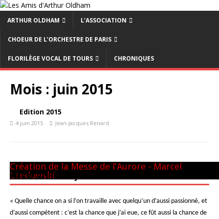
ARTHUR OLDHAM
L’ASSOCIATION
CHOEUR DE L’ORCHESTRE DE PARIS
FLORILÈGE VOCAL DE TOURS
CHRONIQUES
Mois :
juin 2015
Edition 2015
4 juin 2015
Jean-Jacques Renard
Panthéon - 22 mai 1981
CM GUILINI
Arthur & Daniel
à New-York
avec L. Naouri à Orange
A Tel-Aviv
Avec Michel Plasson
Dernier requiem à Turin
Concert inaugural - Te Deum de Berlioz
Avec Seiji Ozawa
Création de la Messe de l'Aurore - Marcel
Landowski
PIERRE BOULEZ – JUIN 2013
« Quelle chance on a si l’on travaille avec quelqu’un d’aussi passionné, et
d’aussi compétent : c’est la chance que j’ai eue, ce fût aussi la chance de