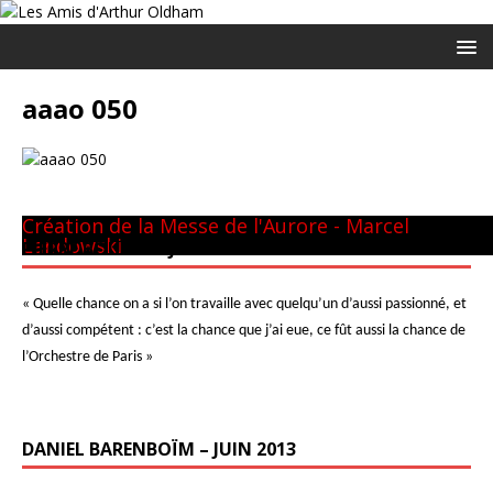
aaao 050
Panthéon - 22 mai 1981
CM GUILINI
Arthur & Daniel
à New-York
avec L. Naouri à Orange
A Tel-Aviv
Avec Michel Plasson
Dernier requiem à Turin
Concert inaugural - Te Deum de Berlioz
Avec Seiji Ozawa
Création de la Messe de l'Aurore - Marcel
Landowski
PIERRE BOULEZ – JUIN 2013
« Quelle chance on a si l’on travaille avec quelqu’un d’aussi passionné, et
d’aussi compétent : c’est la chance que j’ai eue, ce fût aussi la chance de
l’Orchestre de Paris »
DANIEL BARENBOÏM – JUIN 2013