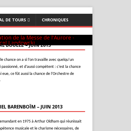
AL DE TOURS
CHRONIQUES
théon - 22 mai 1981
GUILINI
hur & Daniel
ew-York
c L. Naouri à Orange
l-Aviv
c Michel Plasson
nier requiem à Turin
cert inaugural - Te Deum de Berlioz
c Seiji Ozawa
tion de la Messe de l'Aurore -
cel Landowski
RE BOULEZ – JUIN 2013
le chance on a si l’on travaille avec quelqu’un
i passionné, et d’aussi compétent : c’est la chance
ai eue, ce fût aussi la chance de l’Orchestre de
»
IEL BARENBOÏM – JUIN 2013
demandant en 1975 à Arthur Oldham qui réunissait
pétence musicale et le charisme nécessaires, de