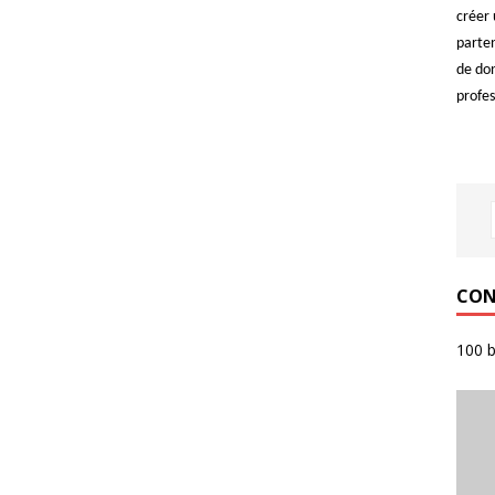
créer 
parten
de do
profes
CON
100 b