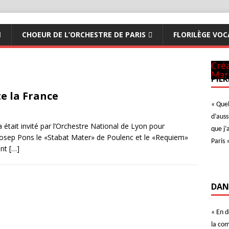
CHOEUR DE L’ORCHESTRE DE PARIS
FLORILÈGE VOC
Pan
CM 
Art
à N
ave
A Te
Ave
Der
Con
Ave
Créa
Mar
PIER
e la France
« Quel
d’auss
était invité par l’Orchestre National de Lyon pour
que j’
n Josep Pons le «Stabat Mater» de Poulenc et le «Requiem»
Paris 
ent
[…]
DAN
« En 
la com